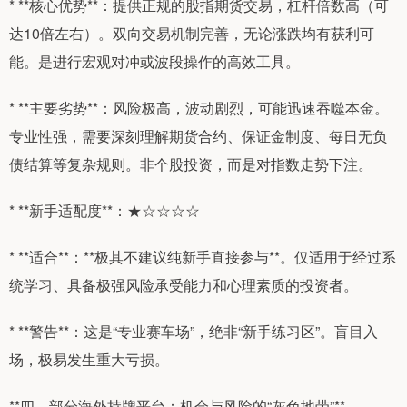
* **核心优势**：提供正规的股指期货交易，杠杆倍数高（可
达10倍左右）。双向交易机制完善，无论涨跌均有获利可
能。是进行宏观对冲或波段操作的高效工具。
* **主要劣势**：风险极高，波动剧烈，可能迅速吞噬本金。
专业性强，需要深刻理解期货合约、保证金制度、每日无负
债结算等复杂规则。非个股投资，而是对指数走势下注。
* **新手适配度**：★☆☆☆☆
* **适合**：**极其不建议纯新手直接参与**。仅适用于经过系
统学习、具备极强风险承受能力和心理素质的投资者。
* **警告**：这是“专业赛车场”，绝非“新手练习区”。盲目入
场，极易发生重大亏损。
**四、部分海外持牌平台：机会与风险的“灰色地带”**