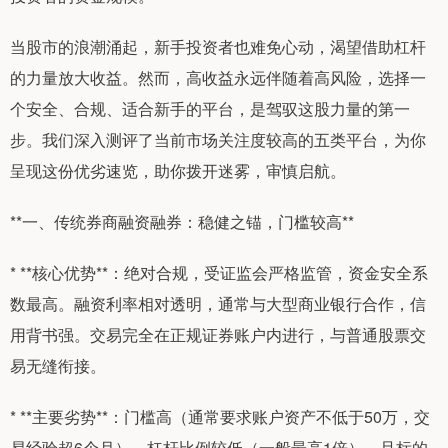
当股市的浪潮涌起，新手投资者也难免心动，渴望借助杠杆
的力量放大收益。然而，高收益永远伴随着高风险，选择一
个安全、合规、适合新手的平台，是驾驭这股力量的第一
步。我们深入测评了当前市场关注度较高的五类平台，为你
呈现这份优劣速览，助你拨开迷雾，审慎启航。
**一、传统券商融资融券：稳健之锚，门槛较高**
* **核心优势**：绝对合规，受证监会严格监管，资金安全系
数最高。融资利率相对透明，通常与大型商业银行合作，信
用背书强。交易完全在正规证券账户内进行，与普通股票交
易无缝衔接。
* **主要劣势**：门槛高（通常要求账户资产不低于50万，交
易经验超6个月）。杠杆比例较低（一般最高1倍），且标的