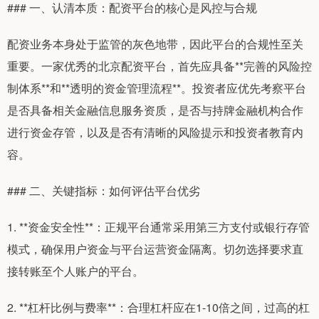
### 一、认清本质：配资平台的核心是风控与合规
配资业务本身处于监管的灰色地带，因此平台的合规性至关
重要。一家优秀的北京配资平台，首先应具备**完善的风险控
制体系**和**透明的资金管理流程**。投资者应优先考察平台
是否具备相关金融信息服务资质，是否与持牌金融机构合作
进行资金存管，以及是否有清晰的风险提示和投资者教育内
容。
### 二、关键指标：如何评估平台优劣
1. **资金安全性**：正规平台通常采用第三方支付或银行存管
模式，确保用户资金与平台运营资金隔离。切勿选择要求直
接转账至个人账户的平台。
2. **杠杆比例与费率**：合理杠杆应在1-10倍之间，过高的杠