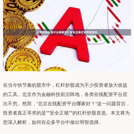
在当今快节奏的股市中，杠杆炒股成为不少投资者放大收益
的工具。北京作为金融科技前沿阵地，各类在线配资平台层
出不穷。然而，“北京在线配资平台哪家好？”这一问题背后，
投资者真正寻求的是**安全正规**的杠杆炒股首选。本文将为
您深入解析，如何在众多平台中做出明智选择。