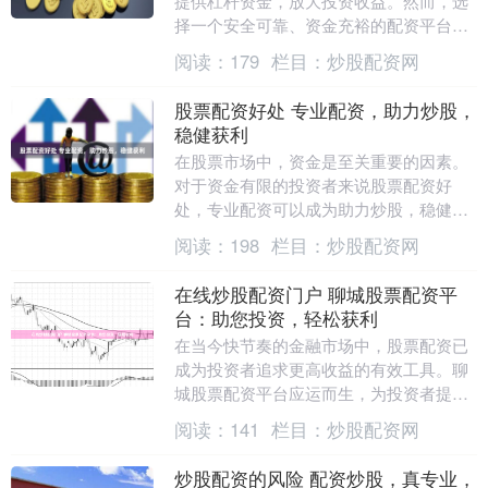
提供杠杆资金，放大投资收益。然而，选
择一个安全可靠、资金充裕的配资平台至
关重要。 * **信誉度：**选择有良好信誉和
阅读：
179
栏目：
炒股配资网
监管的....
股票配资好处 专业配资，助力炒股，
稳健获利
在股票市场中，资金是至关重要的因素。
对于资金有限的投资者来说股票配资好
处，专业配资可以成为助力炒股，稳健获
利的有效途径。 我们拥有完善的风控体系
阅读：
198
栏目：
炒股配资网
和严格的资金管理....
在线炒股配资门户 聊城股票配资平
台：助您投资，轻松获利
在当今快节奏的金融市场中，股票配资已
成为投资者追求更高收益的有效工具。聊
城股票配资平台应运而生，为投资者提供
专业、便捷的配资服务，助力其轻松获
阅读：
141
栏目：
炒股配资网
利。 * 放大资金....
炒股配资的风险 配资炒股，真专业，