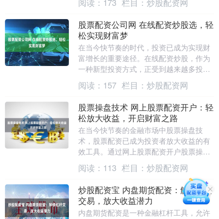
阅读：
173
栏目：
炒股配资网
金....
股票配资公司网 在线配资炒股选，轻
松实现财富梦
在当今快节奏的时代，投资已成为实现财
富增长的重要途径。在线配资炒股，作为
一种新型投资方式，正受到越来越多投资
者的青睐。 选择有资质、信誉好的配资公
阅读：
157
栏目：
炒股配资网
司，确保资金安....
股票操盘技术 网上股票配资开户：轻
松放大收益，开启财富之路
在当今快节奏的金融市场中股票操盘技
术，股票配资已成为投资者放大收益的有
效工具。通过网上股票配资开户股票操盘
技术，您可以轻松获得资金杠杆，从而增
阅读：
113
栏目：
炒股配资网
加投资规模和潜在收....
炒股配资宝 内盘期货配资：解锁杠杆
交易，放大收益潜力
内盘期货配资是一种金融杠杆工具，允许