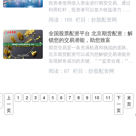
投资者使用借入资金进行期货交易。通过
利用杠杆，投资者可以放大收益潜力，但
同时也会增加风险。 以下是一些步骤，可
阅读：
165
栏目：
炒股配资网
以帮助你开启财....
全国股票配资平台 北京期货配资：解
锁您的交易潜能，助您致富
期货交易是一条充满机遇和挑战的道路。
北京期货配资可以成为您解锁交易潜能并
实现财务成功的关键。 * **监管合规：**选
择受权威机构监管的网站，例如证监会或
阅读：
67
栏目：
炒股配资网
金融监....
首
上
1
2
3
4
5
6
7
8
9
10
11
下
末
页
一
一
页
页
页