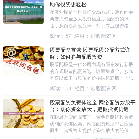
助你投资更轻松
配资炒股是一种杠杆交易方式，通过向券
商借入资金放大投资额度炒股配资的风
险，从而提高收益率。对于专业投资者而
言，配资炒股可以有效提升资金利用率，
阅读：
57
栏目：
炒股配资网
把握更多投资机会。....
股票配资首选 股票配股分配方式详
解：如何参与配股投资
股票配股是一种公司向现有股东发行新股
的方式股票配资首选，以筹集资金。股东
有权以低于市场价的价格认购新股。 * **
放大收益：**杠杆效应可以放大投资收
阅读：
58
栏目：
炒股配资网
益，让投资....
股票配资免费体验金 网络配资炒股平
台：助你资金放大，把握投资机遇
在瞬息万变的股市中，资金是制约投资者
获利的关键因素。网络配资炒股平台应运
而生，为投资者提供了资金放大的绝佳途
径。 * **资金杠杆高：**提供高达1:10的资