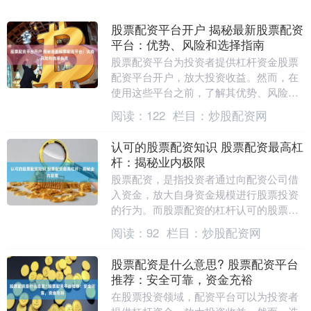
股票配资平台开户 揭秘最新股票配资
平台：优势、风险和选择指南
股票配资平台为投资者提供杠杆资金股票
配资平台开户，放大投资收益。然而，在
使用这些平台之前，了解其优势、风险和
选择指南至关重要。 申请股票配资的过程
阅读：
122
栏目：
炒股配资网
相对简单。投资....
认可的股票配资知识 股票配资最高杠
杆：揭秘业内极限
股票配资，是指投资者通过向配资公司借
入资金，放大自身资金规模进行股票投资
的行为。而股票配资的杠杆认可的股票配
资知识，则是指配资公司借给投资者的资
阅读：
92
栏目：
炒股配资网
金与投资者自有资....
股票配资是什么意思? 股票配资平台
推荐：安全可靠，资金充裕
在股票投资领域，配资平台可以为投资者